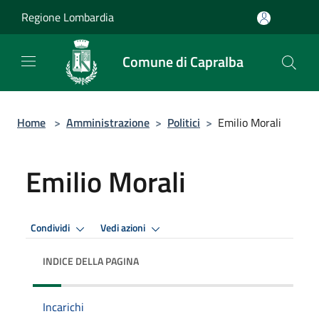
Salta al contenuto principale
Regione Lombardia
Comune di Capralba
Home
>
Amministrazione
>
Politici
>
Emilio Morali
Emilio Morali
Condividi
Vedi azioni
INDICE DELLA PAGINA
Incarichi