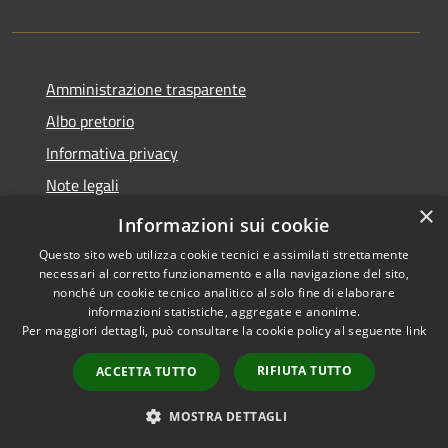
Amministrazione trasparente
Albo pretorio
Informativa privacy
Note legali
×
Dichiarazione di accessibilità
Informazioni sui cookie
Questo sito web utilizza cookie tecnici e assimilati strettamente
necessari al corretto funzionamento e alla navigazione del sito,
nonché un cookie tecnico analitico al solo fine di elaborare
informazioni statistiche, aggregate e anonime.
RSS
Copyright © 2026 • Comune di
Per maggiori dettagli, può consultare la cookie policy al seguente
link
Accessibilità
Capralba • Powered by
Privacy
Municipium
Accesso
•
RIFIUTA TUTTO
ACCETTA TUTTO
Cookie
redazione
Mappa del sito
MOSTRA DETTAGLI