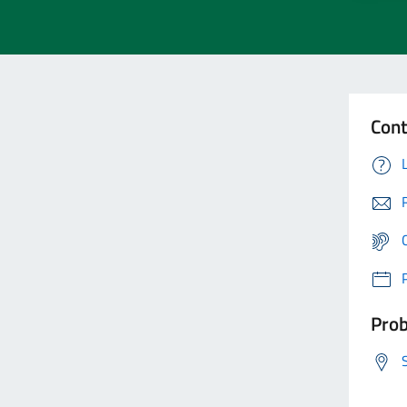
Cont
Prob